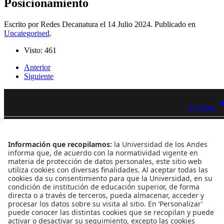
Posicionamiento
Escrito por Redes Decanatura el
14 Julio 2024
. Publicado en
Uncategorised
.
Visto: 461
Anterior
Siguiente
Ir arriba
Contacto
Dirección
Cra. 1 Este Nº 19A - 40 Bogotá - Colombia
Edificio Mario Laserna - piso 6 - Oficina 609
Atención telefónica
+(571) 339 49 49 - Ext. 4830