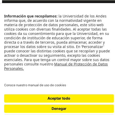
Contacto
Dirección
Cra. 1 Este Nº 19A - 40 Bogotá - Colombia
Edificio Mario Laserna - piso 6 - Oficina 609
Atención telefónica
+(571) 339 49 49 - Ext. 4830
Enlaces de interés
Línea de Transparencia Uniandes
Protección de datos Personales
Transparencia y Acceso a Información Pública
Universidad de los Andes | Vigilada MineducaciónReconocimiento
como Universidad: Decreto 1297 del 30 de mayo de
1964.Reconocimiento personería jurídica: Resolución 28 del 23 de
febrero de 1949 Minjusticia.