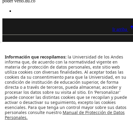
poder verlo.
du.co
Ir arriba
Contacto
Dirección
Cra. 1 Este Nº 19A - 40 Bogotá - Colombia
Edificio Mario Laserna - piso 6 - Oficina 609
Atención telefónica
+(571) 339 49 49 - Ext. 4830
Enlaces de interés
Línea de Transparencia Uniandes
Protección de datos Personales
Transparencia y Acceso a Información Pública