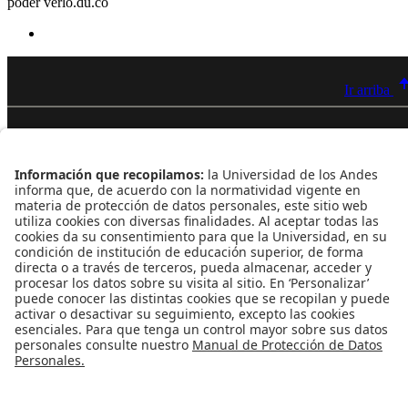
poder verlo.
du.co
Ir arriba
Contacto
Dirección
Cra. 1 Este Nº 19A - 40 Bogotá - Colombia
Edificio Mario Laserna - piso 6 - Oficina 609
Atención telefónica
+(571) 339 49 49 - Ext. 4830
Enlaces de interés
Línea de Transparencia Uniandes
Protección de datos Personales
Transparencia y Acceso a Información Pública