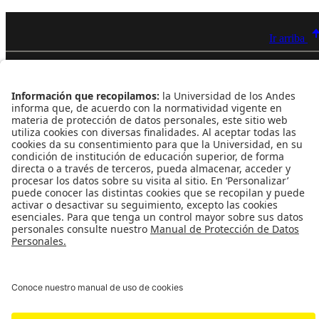
Ir arriba
Contacto
Dirección
Cra. 1 Este Nº 19A - 40 Bogotá - Colombia
Edificio Mario Laserna - piso 6 - Oficina 609
Atención telefónica
+(571) 339 49 49 - Ext. 4830
Enlaces de interés
Línea de Transparencia Uniandes
Protección de datos Personales
Transparencia y Acceso a Información Pública
Universidad de los Andes | Vigilada MineducaciónReconocimiento