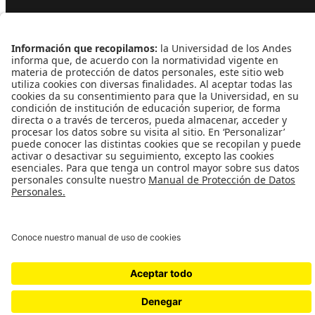
Contacto
Dirección
Cra. 1 Este Nº 19A - 40 Bogotá - Colombia
Edificio Mario Laserna - piso 6 - Oficina 609
Atención telefónica
+(571) 339 49 49 - Ext. 4830
Enlaces de interés
Línea de Transparencia Uniandes
Protección de datos Personales
Transparencia y Acceso a Información Pública
Universidad de los Andes | Vigilada MineducaciónReconocimiento
como Universidad: Decreto 1297 del 30 de mayo de
1964.Reconocimiento personería jurídica: Resolución 28 del 23 de
febrero de 1949 Minjusticia.